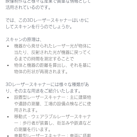
映像制作など様々な産業で貴重な情報として
活用されているのです。 
では、この3Dレーザースキャナーはいかに
してスキャンを行うのでしょうか。
スキャンの原理は、
機器から発せられたレーザー光が物体に
当たり、反射された光が機器に戻ってく
るまでの時間を測定することで
物体と機器の距離を算出し、それを基に
物体の形状が再現されます。
3Dレーザースキャナーには様々な種類があ
り、その主な用途をご紹介いたします。
設置型レーザースキャナー：主に建築物
や遺跡の測量、工場の設備点検などに使
用されます。
移動式・ウェアラブルレーザースキャナ
ー：歩行者が装着し、街並みや鉄道など
の測量を行います。
車載型レーザースキャナー：車両に搭載