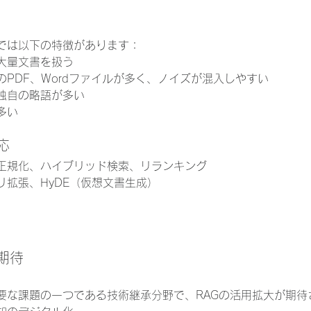
では以下の特徴があります：
大量文書を扱う
PDF、Wordファイルが多く、ノイズが混入しやすい
独自の略語が多い
多い
応
正規化、ハイブリッド検索、リランキング
リ拡張、HyDE（仮想文書生成）
期待
要な課題の一つである技術継承分野で、RAGの活用拡大が期待