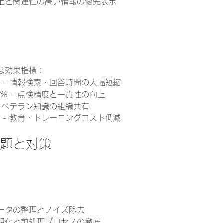
上と関連性の高い情報の優先表示
な効果指標：
% - 情報検索・回答時間の大幅短縮
5% - 点検精度と一貫性の向上
- ベテラン知識の組織共有
% - 教育・トレーニングコスト低減
課題と対策
ータの整理とノイズ除去
規化と前処理プロセスの徹底