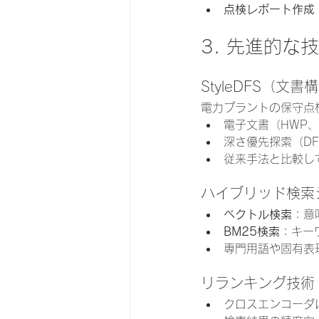
点検レポート作成
3. 先進的な
StyleDFS（
電力プラントの保守点
電子文書（HWP、
深さ優先探索（D
従来手法と比較し
ハイブリッド検索
ベクトル検索
：意
BM25検索
：キー
専門用語や固有表
リランキング技術
クロスエンコーダ