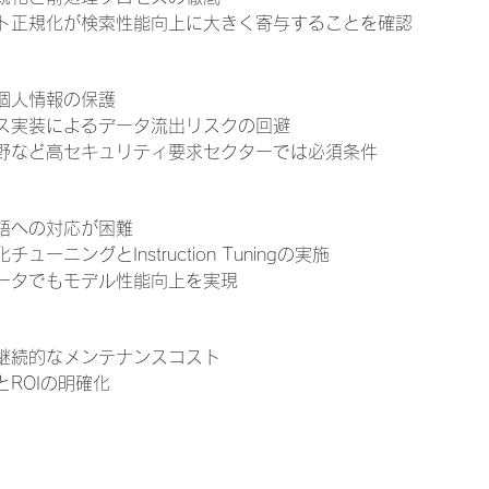
ト正規化が検索性能向上に大きく寄与することを確認
個人情報の保護
ス実装によるデータ流出リスクの回避
野など高セキュリティ要求セクターでは必須条件
語への対応が困難
ューニングとInstruction Tuningの実施
ータでもモデル性能向上を実現
継続的なメンテナンスコスト
ROIの明確化