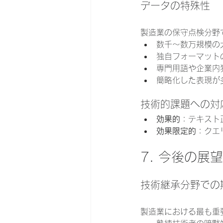
データの特殊性
製造業の保守点検分野
数千～数万規模の
独自フォーマットの
専門用語や企業内
簡略化した表現が
技術的課題への対
効果的
：テキスト
効果限定的
：クエ
7. 今後の展望
技術継承分野での
製造業における最も重