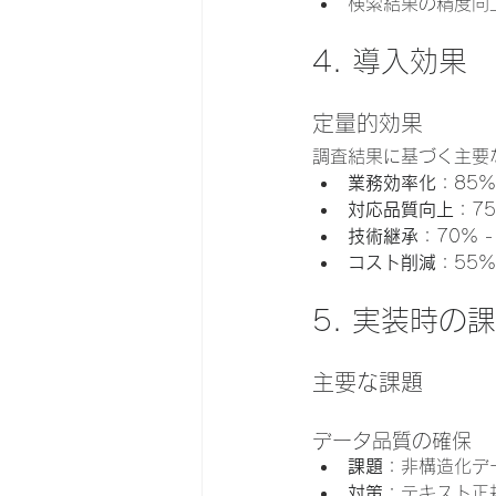
検索結果の精度向
4. 導入効果
定量的効果
調査結果に基づく主要
業務効率化
：85
対応品質向上
：7
技術継承
：70% 
コスト削減
：55
5. 実装時の
主要な課題
データ品質の確保
課題
：非構造化デ
対策
：テキスト正