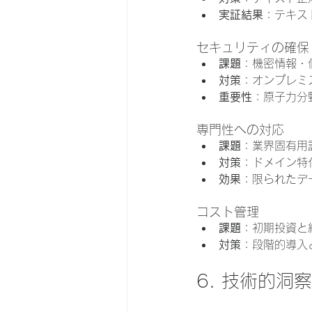
実証結果
：テキス
セキュリティの確保
課題
：機密情報・
対策
：オンプレミ
重要性
：原子力分
専門性への対応
課題
：業界固有用
対策
：ドメイン特化チ
効果
：限られたデ
コスト管理
課題
：初期投資と
対策
：段階的導入と
6. 技術的洞察