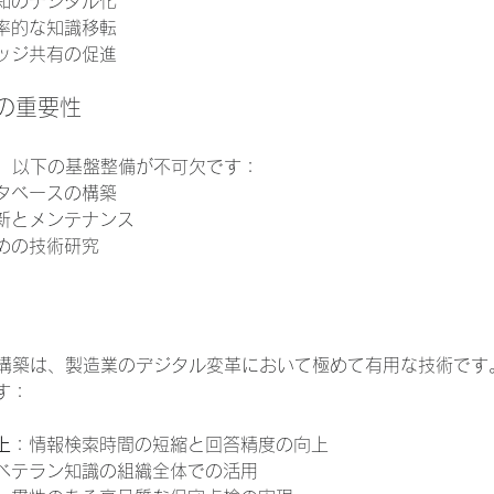
知のデジタル化
率的な知識移転
ッジ共有の促進
の重要性
は、以下の基盤整備が不可欠です：
タベースの構築
新とメンテナンス
めの技術研究
G構築は、製造業のデジタル変革において極めて有用な技術です
す：
上
：情報検索時間の短縮と回答精度の向上
ベテラン知識の組織全体での活用