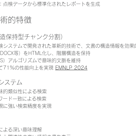
：点検データから標準化されたレポートを生成
技術的特徴
文書構造保持型チャンク分割）
検システムで開発された革新的技術で、文書の構造情報を効果
DOCX等）をHTML化し、階層構造を保持
FS）アルゴリズムで意味的文脈を維持
て71%の性能向上を実現 
EMNLP 2024
システム
味的類似性による検索
ワード一致による検索
現に強い検索精度を実現
による深い意味理解