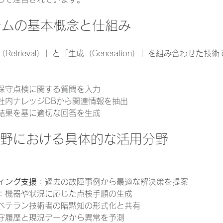
ステムの基本概念と仕組み
Retrieval）」と「生成（Generation）」を組み合わせた
保守点検に関する質問を入力
社内ナレッジDBから関連情報を抽出
結果を基に適切な回答を生成
検分野における具体的な活用分野
ィング支援
：過去の故障事例から最適な解決策を提案
：機器や状況に応じた点検手順の生成
ベテラン技術者の暗黙知の形式化と共有
守履歴と現況データから異常を予測